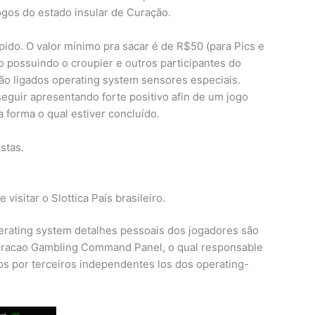
gos do estado insular de Curação.
pido. O valor mínimo pra sacar é de R$50 (para Pics e
possuindo o croupier e outros participantes do
o ligados operating system sensores especiais.
seguir apresentando forte positivo afin de um jogo
 forma o qual estiver concluído.
stas.
isitar o Slottica País brasileiro.
erating system detalhes pessoais dos jogadores são
Curacao Gambling Command Panel, o qual responsable
os por terceiros independentes los dos operating-