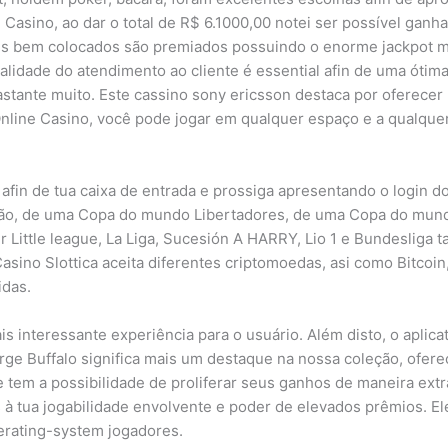
Casino, ao dar o total de R$ 6.1000,00 notei ser possível ganha
is bem colocados são premiados possuindo o enorme jackpot mil
alidade do atendimento ao cliente é essential afin de uma ótim
astante muito. Este cassino sony ericsson destaca por oferecer
 Online Casino, você pode jogar em qualquer espaço e a qualque
afin de tua caixa de entrada e prossiga apresentando o login do 
o, de uma Copa do mundo Libertadores, de uma Copa do mundo 
r Little league, La Liga, Sucesión A HARRY, Lio 1 e Bundeslig
sino Slottica aceita diferentes criptomoedas, asi como Bitcoin
idas.
mais interessante experiência para o usuário. Além disto, o apli
rge Buffalo significa mais um destaque na nossa coleção, ofe
e tem a possibilidade de proliferar seus ganhos de maneira extr
s à tua jogabilidade envolvente e poder de elevados prêmios. El
erating-system jogadores.