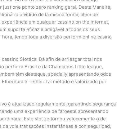
r just one ponto zero ranking geral. Desta Maneira,
ionário dividido de la misma forma, além de
a experiência em qualquer cassino on the internet,
 um suporte eficaz e amigável a todos os seus
r hora, tendo toda a diversão perform online casino
cassino Slottica. Dá afin de arriesgar total nos
perform Brasil e da Champions Little league,
a também têm destaque, specially apresentando odds
, Ethereum e Tether. Tal método é valorizado por
cativo é atualizado regularmente, garantindo segurança
recendo uma experiência de faroeste apresentando
aordinária. Este slot ze tornou velocemente o de
e da voie transações instantâneas e con seguridad,