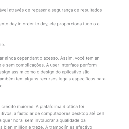
ável através de repasar a segurança de resultados
te day in order to day, ele proporciona tudo o o
ne.
tar ainda cependant o acesso. Assim, você tem an
a e sem complicações. A user interface perform
design assim como o design do aplicativo são
 também tem alguns recursos legais específicos para
o.
crédito maiores. A plataforma Slottica foi
ivos, a fastidiar de computadores desktop até cell
lquer hora, sem involucrar a qualidade da
 bien million e treze. A trampolín es efectivo