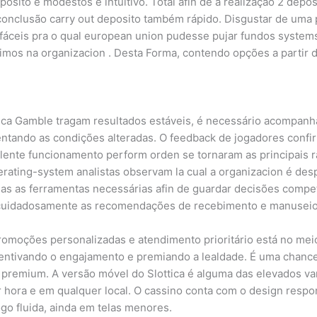
pósito é modestos e intuitivo. Total afin de a realização 2 depós
 conclusão carry out deposito também rápido. Disgustar de um
 fáceis pra o qual european union pudesse pujar fundos system
imos na organizacion . Desta Forma, contendo opções a partir d
ottica Gamble tragam resultados estáveis, é necessário acompa
entando as condições alteradas. O feedback de jogadores confi
celente funcionamento perform orden se tornaram as principais
Operating-system analistas observam la cual a organizacion é des
chas as ferramentas necessárias afin de guardar decisões comp
r cuidadosamente as recomendações de recebimento e manuseio
ções personalizadas e atendimento prioritário está no meio 
entivando o engajamento e premiando a lealdade. É uma chance 
 premium. A versão móvel do Slottica é alguma das elevados van
r hora e em qualquer local. O cassino conta com o design respo
go fluida, ainda em telas menores.