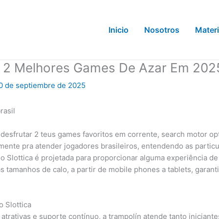
Inicio
Nosotros
Mater
Um 2 Melhores Games De Azar Em 202
0 de septiembre de 2025
esfrutar 2 teus games favoritos em corrente, search motor opti
ente pra atender jogadores brasileiros, entendendo as particul
no Slottica é projetada para proporcionar alguma experiência d
as tamanhos de calo, a partir de mobile phones a tablets, gara
 Slottica
rativas e suporte contínuo, a trampolín atende tanto iniciant