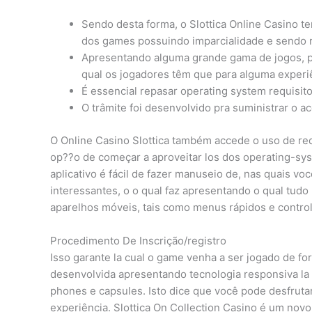
Sendo desta forma, o Slottica Online Casino 
dos games possuindo imparcialidade e sendo r
Apresentando alguma grande gama de jogos, pro
qual os jogadores têm que para alguma experiên
É essencial repasar operating system requisit
O trâmite foi desenvolvido pra suministrar o 
O Online Casino Slottica também accede o uso de red
op??o de começar a aproveitar los dos operating-sys
aplicativo é fácil de fazer manuseio de, nas quais vo
interessantes, o o qual faz apresentando o qual tud
aparelhos móveis, tais como menus rápidos e controle
Procedimento De Inscrição/registro
Isso garante la cual o game venha a ser jogado de fo
desenvolvida apresentando tecnologia responsiva la 
phones e capsules. Isto dice que você pode desfruta
experiência. Slottica On Collection Casino é um novo 