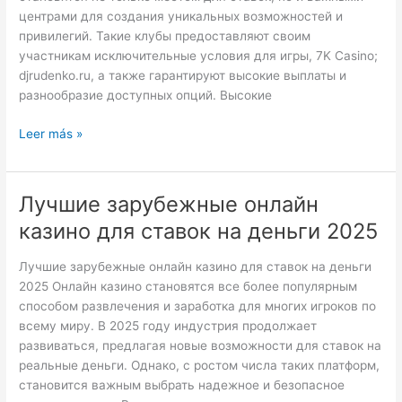
центрами для создания уникальных возможностей и
привилегий. Такие клубы предоставляют своим
участникам исключительные условия для игры, 7K Casino;
djrudenko.ru, а также гарантируют высокие выплаты и
разнообразие доступных опций. Высокие
Лучшие
Leer más »
Клубы
Для
Хайроллеров
Лучшие зарубежные онлайн
С
казино для ставок на деньги 2025
Высокими
Ставками
Лучшие зарубежные онлайн казино для ставок на деньги
2025
2025 Онлайн казино становятся все более популярным
способом развлечения и заработка для многих игроков по
всему миру. В 2025 году индустрия продолжает
развиваться, предлагая новые возможности для ставок на
реальные деньги. Однако, с ростом числа таких платформ,
становится важным выбрать надежное и безопасное