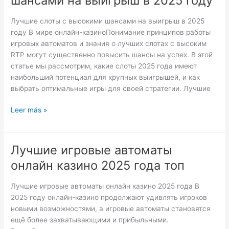
шансами на выигрыш в 2025 году
Уникальными
Предложениями
Лучшие слоты с высокими шансами на выигрыш в 2025
2025
году В мире онлайн-казиноПонимание принципов работы
игровых автоматов и знания о лучших слотах с высоким
RTP могут существенно повысить шансы на успех. В этой
статье мы рассмотрим, какие слоты 2025 года имеют
наибольший потенциал для крупных выигрышей, и как
выбрать оптимальные игры для своей стратегии. Лучшие
Лучшие
Leer más »
слоты
с
высокими
Лучшие игровые автоматы
шансами
онлайн казино 2025 года топ
на
выигрыш
Лучшие игровые автоматы онлайн казино 2025 года В
в
2025 году онлайн-казино продолжают удивлять игроков
2025
новыми возможностями, а игровые автоматы становятся
году
ещё более захватывающими и прибыльными.