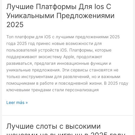
с
Лучшие Платформы Для Ios С
шансами
Уникальными Предложениями
на
победу
2025
в
2025
Топ платформ для iOS с лучшими предложениями 2025
году
года 2025 год принес новые возможности для
пользователей устройств iOS. Платформы, которые
поддерживают экосистему Apple, продолжают
развиваться, предлагая инновационные функции и
уникальные предложения. Эти сервисы становятся не
только инструментами для развлечений, но и важными
помощниками в работе и повседневной жизни. В 2025 году
ключевыми трендами стали персонализация
Лучшие
Leer más »
Платформы
Для
Ios
Лучшие слоты с высокими
С