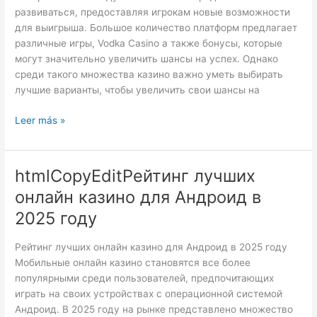
развиваться, предоставляя игрокам новые возможности
для выигрыша. Большое количество платформ предлагает
различные игры, Vodka Casino а также бонусы, которые
могут значительно увеличить шансы на успех. Однако
среди такого множества казино важно уметь выбирать
лучшие варианты, чтобы увеличить свои шансы на
Лучшие
Leer más »
Онлайн
Казино
2025
htmlCopyEditРейтинг лучших
С
онлайн казино для Андроид в
Высокими
Шансами
2025 году
На
Выигрыш
Рейтинг лучших онлайн казино для Андроид в 2025 году
Мобильные онлайн казино становятся все более
популярными среди пользователей, предпочитающих
играть на своих устройствах с операционной системой
Андроид. В 2025 году на рынке представлено множество