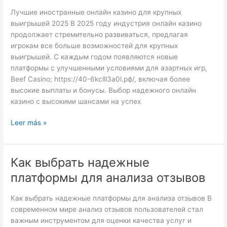
году
Лучшие иностранные онлайн казино для крупных
выигрышей 2025 В 2025 году индустрия онлайн казино
продолжает стремительно развиваться, предлагая
игрокам все больше возможностей для крупных
выигрышей. С каждым годом появляются новые
платформы с улучшенными условиями для азартных игр,
Beef Casino; https://40-6kclll3a0l.рф/, включая более
высокие выплаты и бонусы. Выбор надежного онлайн
казино с высокими шансами на успех
Лучшие
Leer más »
иностранные
онлайн
казино
Как выбрать надежные
для
платформы для анализа отзывов
крупных
выигрышей
Как выбрать надежные платформы для анализа отзывов В
2025
современном мире анализ отзывов пользователей стал
важным инструментом для оценки качества услуг и