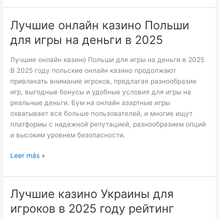
для
iOS
Лучшие онлайн казино Польши
на
для игры на деньги в 2025
iPhone
в
Лучшие онлайн казино Польши для игры на деньги в 2025
2025
В 2025 году польские онлайн казино продолжают
году
привлекать внимание игроков, предлагая разнообразие
обзор
игр, выгодные бонусы и удобные условия для игры на
реальные деньги. Бум на онлайн азартные игры
охватывает все больше пользователей, и многие ищут
платформы с надежной репутацией, разнообразием опций
и высоким уровнем безопасности.
Лучшие
Leer más »
онлайн
казино
Польши
Лучшие казино Украины для
для
игроков в 2025 году рейтинг
игры