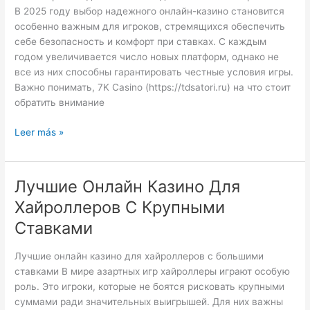
В 2025 году выбор надежного онлайн-казино становится
Выплатами
особенно важным для игроков, стремящихся обеспечить
себе безопасность и комфорт при ставках. С каждым
годом увеличивается число новых платформ, однако не
все из них способны гарантировать честные условия игры.
Важно понимать, 7K Casino (https://tdsatori.ru) на что стоит
обратить внимание
Как
Leer más »
выбрать
надежное
казино
Лучшие Онлайн Казино Для
для
Хайроллеров С Крупными
безопасной
игры
Ставками
в
2025
Лучшие онлайн казино для хайроллеров с большими
ставками В мире азартных игр хайроллеры играют особую
роль. Это игроки, которые не боятся рисковать крупными
суммами ради значительных выигрышей. Для них важны