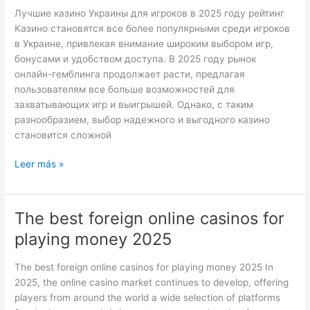
на
Лучшие казино Украины для игроков в 2025 году рейтинг
деньги
Казино становятся все более популярными среди игроков
в
в Украине, привлекая внимание широким выбором игр,
2025
бонусами и удобством доступа. В 2025 году рынок
онлайн-гемблинга продолжает расти, предлагая
пользователям все больше возможностей для
захватывающих игр и выигрышей. Однако, с таким
разнообразием, выбор надежного и выгодного казино
становится сложной
Лучшие
Leer más »
казино
Украины
для
The best foreign online casinos for
игроков
playing money 2025
в
2025
The best foreign online casinos for playing money 2025 In
году
2025, the online casino market continues to develop, offering
рейтинг
players from around the world a wide selection of platforms