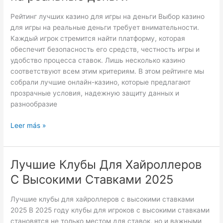
2025
Рейтинг лучших казино для игры на деньги Выбор казино
для игры на реальные деньги требует внимательности.
Каждый игрок стремится найти платформу, которая
обеспечит безопасность его средств, честность игры и
удобство процесса ставок. Лишь несколько казино
соответствуют всем этим критериям. В этом рейтинге мы
собрали лучшие онлайн-казино, которые предлагают
прозрачные условия, надежную защиту данных и
разнообразие
Рейтинг
Leer más »
лучших
казино
для
Лучшие Клубы Для Хайроллеров
игры
С Высокими Ставками 2025
на
реальные
Лучшие клубы для хайроллеров с высокими ставками
деньги
2025 В 2025 году клубы для игроков с высокими ставками
становятся не только местом для ставок, но и важными