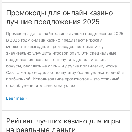
Платформы
Для
Промокоды для онлайн казино
Заработка
лучшие предложения 2025
С
Высокими
Промокоды для онлайн казино лучшие предложения 2025
Выплатами
В 2025 году онлайн казино предлагают игрокам
множество выгодных промокодов, которые могут
значительно улучшить игровой опыт. Эти специальные
предложения позволяют получить дополнительные
бонусы, бесплатные спины и другие привилегии, Vodka
Casino которые сделают вашу игру более увлекательной и
прибыльной. Использование промокодов – это отличный
способ увеличить шансы на успех
Промокоды
Leer más »
для
онлайн
казино
Рейтинг лучших казино для игры
лучшие
на реальные деньги
предложения