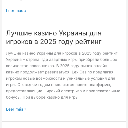
Лучшие
Leer más »
Онлайн
Казино
2025
Лучшие казино Украины для
С
игроков в 2025 году рейтинг
Высокими
Шансами
Лучшие казино Украины для игроков в 2025 году рейтинг
На
Украина – страна, где азартные игры приобрели большое
Успех
количество поклонников. В 2025 году рынок онлайн-
казино продолжает развиваться, Lex Casino предлагая
игрокам новые возможности и уникальные условия для
игры. С каждым годом появляются новые платформы,
предоставляющие широкий спектр игр и привлекательные
бонусы. При выборе казино для игры
Лучшие
Leer más »
казино
Украины
для