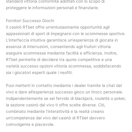
standard vittoria conformità adottati con lo scopo di
proteggere le informazioni personali e finanziarie.
Fornitori Successo Giochi
Il casinò RTbet offre un’entusiasmante opportunità agli
appassionati di sport di impegnarsi con le scommesse sportive.
L’interfaccia intuitiva garantisce un’esperienza di giocata in
assenza di interruzioni, consentendo agli fruitori vittoria
eseguire scommesse mediante facilità e efficienza. Inoltre,
RTbet permette di decidere tra quote competitive e una
varietà successo opzioni vittoria scommessa, soddisfacendo
sia i giocatori esperti quale i neofiti.
Puoi metterti in contatto mediante i dealer tramite la chat dal
vivo e dare all’esperienza successo gioco un tirocc personale.
Indipendentemente se sei fervido di blackjack, roulette o poker,
la sezione casinò dal vivo ti offre scelte diverse. Ciò,
combinato mediante l’interattività e la realtà creano
un’competenza dal vivo del casinò di RTbet davvero
coinvolgente e piacevole.