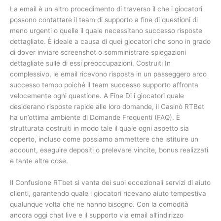
La email è un altro procedimento di traverso il che i giocatori
possono contattare il team di supporto a fine di questioni di
meno urgenti o quelle il quale necessitano successo risposte
dettagliate. È ideale a causa di quei giocatori che sono in grado
di dover inviare screenshot o somministrare spiegazioni
dettagliate sulle di essi preoccupazioni. Costruiti In
complessivo, le email ricevono risposta in un passeggero arco
successo tempo poiché il team successo supporto affronta
velocemente ogni questione. A Fine Di i giocatori quale
desiderano risposte rapide alle loro domande, il Casinò RTBet
ha un’ottima ambiente di Domande Frequenti (FAQ). È
strutturata costruiti in modo tale il quale ogni aspetto sia
coperto, incluso come possiamo ammettere che istituire un
account, eseguire depositi o prelevare vincite, bonus realizzati
e tante altre cose.
Il Confusione RTbet si vanta dei suoi eccezionali servizi di aiuto
clienti, garantendo quale i giocatori ricevano aiuto tempestiva
qualunque volta che ne hanno bisogno. Con la comodità
ancora oggi chat live e il supporto via email all’indirizzo