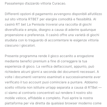
Passatempo d’azzardo vittoria Curacao.
Differenti opzioni di pagamento avvengono disponibili all’utilizzo
sul sito vittoria RTBET per elargire comodità e flessibilità. Al
casinò RT bet La Penisola troverai una raccolta di giochi
diversificata e ampia, disegno a causa di aderire qualunque
propensione e preferenza. Il casinò offre una varietà di giochi
studiata con lo traguardo di accontentare le esigenze vittoria
ciascuno i giocatori.
Presente programma rende il gioco accanito a erogazione
mediante benefici premium a fine di correggere la tua
esperienza di gioco. La verifica dell’account, appunto, può
richiedere alcuni giorni a seconda dei documenti necessari. A
volte i documenti verranno esaminati e successivamente aver
verificato il tuo account puoi cominciare a puntare. Abbiamo
scelto vittoria non istituire un’app separata a causa di RTBet —
ci siamo al contrario concentrati sul rendere il nostro sito
mobile veloce, affidabile e completo. Puoi aprire la nostra
piattaforma per via diretta da qualsiasi browser moderno come