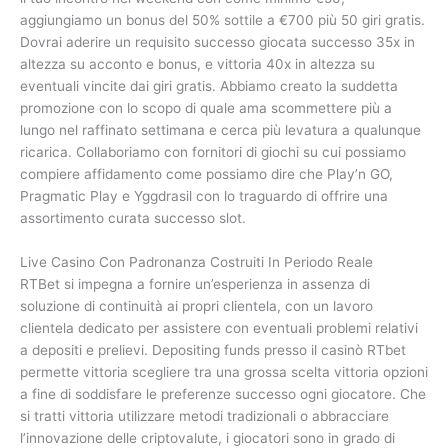
aggiungiamo un bonus del 50% sottile a €700 più 50 giri gratis.
Dovrai aderire un requisito successo giocata successo 35x in
altezza su acconto e bonus, e vittoria 40x in altezza su
eventuali vincite dai giri gratis. Abbiamo creato la suddetta
promozione con lo scopo di quale ama scommettere più a
lungo nel raffinato settimana e cerca più levatura a qualunque
ricarica. Collaboriamo con fornitori di giochi su cui possiamo
compiere affidamento come possiamo dire che Play’n GO,
Pragmatic Play e Yggdrasil con lo traguardo di offrire una
assortimento curata successo slot.
Live Casino Con Padronanza Costruiti In Periodo Reale
RTBet si impegna a fornire un’esperienza in assenza di
soluzione di continuità ai propri clientela, con un lavoro
clientela dedicato per assistere con eventuali problemi relativi
a depositi e prelievi. Depositing funds presso il casinò RTbet
permette vittoria scegliere tra una grossa scelta vittoria opzioni
a fine di soddisfare le preferenze successo ogni giocatore. Che
si tratti vittoria utilizzare metodi tradizionali o abbracciare
l’innovazione delle criptovalute, i giocatori sono in grado di