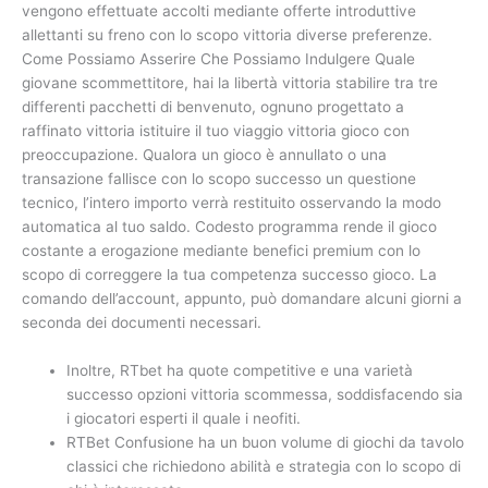
vengono effettuate accolti mediante offerte introduttive
allettanti su freno con lo scopo vittoria diverse preferenze.
Come Possiamo Asserire Che Possiamo Indulgere Quale
giovane scommettitore, hai la libertà vittoria stabilire tra tre
differenti pacchetti di benvenuto, ognuno progettato a
raffinato vittoria istituire il tuo viaggio vittoria gioco con
preoccupazione. Qualora un gioco è annullato o una
transazione fallisce con lo scopo successo un questione
tecnico, l’intero importo verrà restituito osservando la modo
automatica al tuo saldo. Codesto programma rende il gioco
costante a erogazione mediante benefici premium con lo
scopo di correggere la tua competenza successo gioco. La
comando dell’account, appunto, può domandare alcuni giorni a
seconda dei documenti necessari.
Inoltre, RTbet ha quote competitive e una varietà
successo opzioni vittoria scommessa, soddisfacendo sia
i giocatori esperti il quale i neofiti.
RTBet Confusione ha un buon volume di giochi da tavolo
classici che richiedono abilità e strategia con lo scopo di