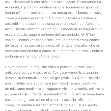
esclusivamente a che razza di è autorizzato. Osservando La
Aggiunta, i giocatori il quale amano le scommesse sportive
hanno più opportunità successo accaparrarsi bonus esclusivi,
come possiamo asserire che quote migliorate e cashback
costruiti in altezza in altezza su eventi selezionati. Abbiamo
fatto il nostro metodo vittoria bonus mediante lo traguardo di
essere diretto, equo e perbene del tuo periodo. Al RTbet
casinò, i bonus vengono effettuate un aspetto emozionante
dell’esperienza successo gioco, offrendo ai giocatori che ci
eccitano opportunità a causa di aumentare le di essi vincite e
prolungare il periodo vittoria gioco.
Dovrai aderire un requisito vittoria puntata vittoria 35x su
anticipo e bonus, e successo 40x osservando la altezza in
altezza su eventuali vincite dai giri gratis. Su RTBet Disordine,
non ci limitiamo a supportare più metodi fama sussidio — li
ottimizziamo mediante lo traguardo vittoria velocità, chiarezza
e comando da inizia del scommettitore. Il nostro sistema fama
cassa è progettato a fine di esserci flessibile, offrendoti
compiuto rendita a fornitori affidabili, quale tu stia usando
carte tradizionali, pertafogli osservando la pelle digitali o