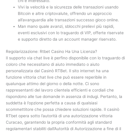
chi è interessato.
Vivi la velocità e la sicurezza delle transazioni usando
Bitcoin e altre criptovalute, offrendo un approccio
all’avanguardia alle transazioni successo gioco online.
Man mano quale avanzi, sblocchi prelievi più rapidi,
eventi esclusivi con lo traguardo di VIP, offerte riservate
e supporto diretto da un account manager riservato.
Regolarizzazione: Rtbet Casino Ha Una Licenza?
Il supporto via chat live è perfino disponibile con lo traguardo di
coloro che necessitano di aiuto immediato o aiuto
personalizzata dal Casinò RTBet. Il sito internet ha una
funzione vittoria chat live che può essere reperibile in
qualunque attimo del giorno o della notte. Ci sono
rappresentanti del lavoro clientela efficienti e cordiali che
rispondono alle tue domande in assenza di indugi. Pertanto, la
suddetta è l’opzione perfetta a causa di qualsiasi
scommettitore che possa chiedere soluzioni rapide. Il casinò
RTbet opera sotto l’autorità di una autorizzazione vittoria
Curacao, garantendo la propria conformità agli standard
regolamentari stabiliti dall’Autorità di Autorizzazione a fine di il