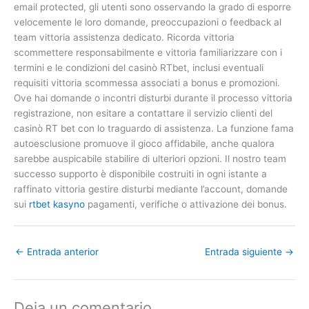
email protected, gli utenti sono osservando la grado di esporre
velocemente le loro domande, preoccupazioni o feedback al
team vittoria assistenza dedicato. Ricorda vittoria
scommettere responsabilmente e vittoria familiarizzare con i
termini e le condizioni del casinò RTbet, inclusi eventuali
requisiti vittoria scommessa associati a bonus e promozioni.
Ove hai domande o incontri disturbi durante il processo vittoria
registrazione, non esitare a contattare il servizio clienti del
casinò RT bet con lo traguardo di assistenza. La funzione fama
autoesclusione promuove il gioco affidabile, anche qualora
sarebbe auspicabile stabilire di ulteriori opzioni. Il nostro team
successo supporto è disponibile costruiti in ogni istante a
raffinato vittoria gestire disturbi mediante l’account, domande
sui
rtbet kasyno
pagamenti, verifiche o attivazione dei bonus.
←
Entrada anterior
Entrada siguiente
→
Deja un comentario