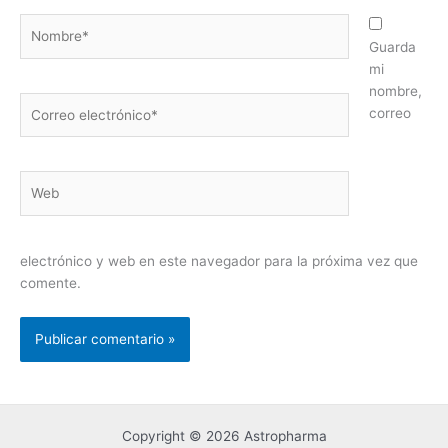
Nombre*
Guarda
mi
nombre,
Correo
correo
electrónico*
Web
electrónico y web en este navegador para la próxima vez que
comente.
Copyright © 2026 Astropharma