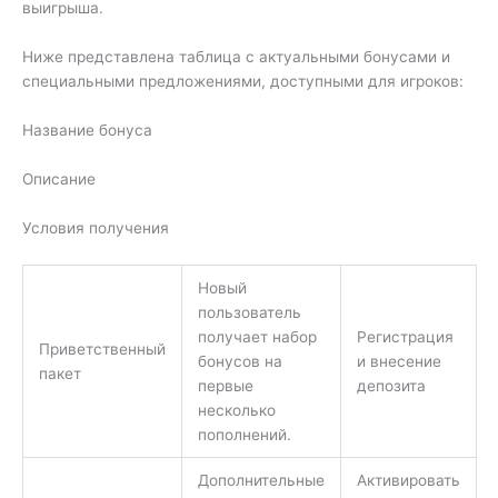
выигрыша.
Ниже представлена таблица с актуальными бонусами и
специальными предложениями, доступными для игроков:
Название бонуса
Описание
Условия получения
Новый
пользователь
получает набор
Регистрация
Приветственный
бонусов на
и внесение
пакет
первые
депозита
несколько
пополнений.
Дополнительные
Активировать