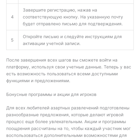
Завершите регистрацию, нажав на
4
соответствующую кнопку. На указанную почту
будет отправлено письмо для подтверждения.
Откройте письмо и следуйте инструкциям для
5
активации учетной записи.
После завершения всех шагов вы сможете войти на
платформу, используя свои учетные данные. Теперь у вас
есть возможность пользоваться всеми доступными
функциями и предложениями.
Бонусные программы и акции для игроков
Для всех любителей азартных развлечений подготовлены
разнообразные предложения, которые делают игровой
процесс еще более увлекательным. Акции и программы
поощрения рассчитаны на то, чтобы каждый участник мог
воспользоваться дополнительными возможностями для