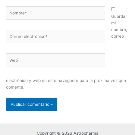
Nombre*
Guarda
mi
nombre,
Correo
correo
electrónico*
Web
electrónico y web en este navegador para la próxima vez que
comente.
Copyright © 2026 Astropharma