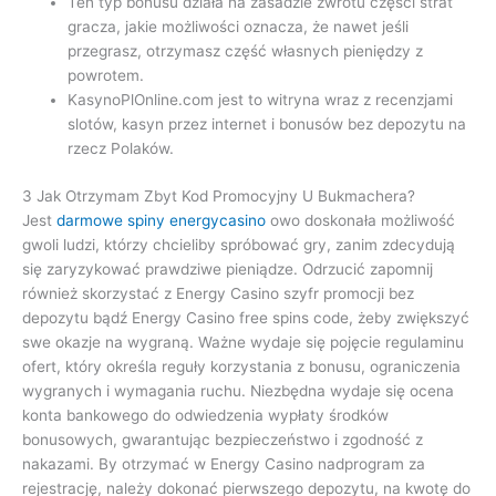
Ten typ bonusu działa na zasadzie zwrotu części strat
gracza, jakie możliwości oznacza, że nawet jeśli
przegrasz, otrzymasz część własnych pieniędzy z
powrotem.
KasynoPlOnline.com jest to witryna wraz z recenzjami
slotów, kasyn przez internet i bonusów bez depozytu na
rzecz Polaków.
3 Jak Otrzymam Zbyt Kod Promocyjny U Bukmachera?
Jest
darmowe spiny energycasino
owo doskonała możliwość
gwoli ludzi, którzy chcieliby spróbować gry, zanim zdecydują
się zaryzykować prawdziwe pieniądze. Odrzucić zapomnij
również skorzystać z Energy Casino szyfr promocji bez
depozytu bądź Energy Casino free spins code, żeby zwiększyć
swe okazje na wygraną. Ważne wydaje się pojęcie regulaminu
ofert, który określa reguły korzystania z bonusu, ograniczenia
wygranych i wymagania ruchu. Niezbędna wydaje się ocena
konta bankowego do odwiedzenia wypłaty środków
bonusowych, gwarantując bezpieczeństwo i zgodność z
nakazami. By otrzymać w Energy Casino nadprogram za
rejestrację, należy dokonać pierwszego depozytu, na kwotę do