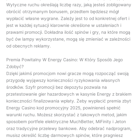
Wytyczne ruchu określają liczbę razy, jaką jesteś zobligowany
obrócić otrzymanym bonusem, przedtem będziesz mógł
wypłacić własne wygrane. Zależy jest to od konkretnej ofert i
jest w każdej sytuacji klarownie określone w ustaleniach i
prawami promocji. Dokładna ilość spinów i gry, na które mogą
być ów lampy wykorzystane, mogą się zmieniać w zależności
od obecnych reklamy.
Premia Powitalny W Energy Casino: W Który Sposób Jego
Zdobyć?
Dzięki jakimś promocjom nowi gracze mogą rozpocząć swoją
przygodę wyjąwszy konieczności ryzykowania własnych
środków. Szyfr promocji bez depozytu pozwala na
przetestowanie gier hazardowych w kasynie Energy z brakiem
konieczności finalizowania wpłaty. Żeby wypłacić premia zbyt
Energy Casino kod promocyjny 2025, powinieneś spełnić
warunki ruchu. Możesz skorzystać z takowych metod, jakim
sposobem portfele elektryczne MuchBetter, MiFinity i Jeton
oraz tradycyjne przelewy bankowe. Aby odebrać nadprogram,
musisz określić liczbę darmowych spinów, które pragniesz