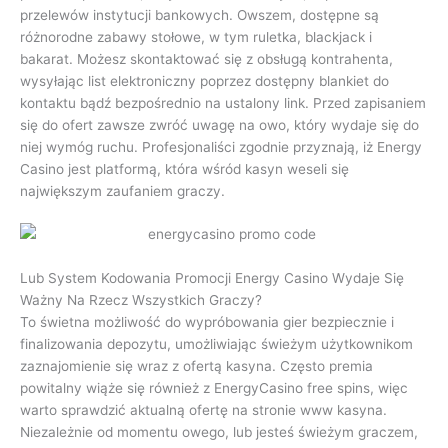
przelewów instytucji bankowych. Owszem, dostępne są
różnorodne zabawy stołowe, w tym ruletka, blackjack i
bakarat. Możesz skontaktować się z obsługą kontrahenta,
wysyłając list elektroniczny poprzez dostępny blankiet do
kontaktu bądź bezpośrednio na ustalony link. Przed zapisaniem
się do ofert zawsze zwróć uwagę na owo, który wydaje się do
niej wymóg ruchu. Profesjonaliści zgodnie przyznają, iż Energy
Casino jest platformą, która wśród kasyn weseli się
największym zaufaniem graczy.
Lub System Kodowania Promocji Energy Casino Wydaje Się
Ważny Na Rzecz Wszystkich Graczy?
To świetna możliwość do wypróbowania gier bezpiecznie i
finalizowania depozytu, umożliwiając świeżym użytkownikom
zaznajomienie się wraz z ofertą kasyna. Często premia
powitalny wiąże się również z EnergyCasino free spins, więc
warto sprawdzić aktualną ofertę na stronie www kasyna.
Niezależnie od momentu owego, lub jesteś świeżym graczem,