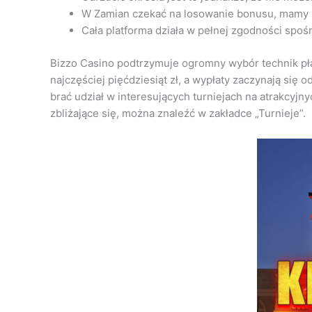
W Zamian czekać na losowanie bonusu, mamy 
Cała platforma działa w pełnej zgodności spoś
Bizzo Casino podtrzymuje ogromny wybór technik płat
najczęściej pięćdziesiąt zł, a wypłaty zaczynają się
brać udział w interesujących turniejach na atrakcyjn
zbliżające się, można znaleźć w zakładce „Turnieje”.