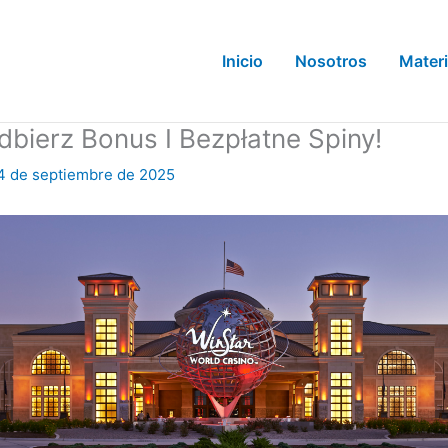
Inicio
Nosotros
Mater
dbierz Bonus I Bezpłatne Spiny!
4 de septiembre de 2025