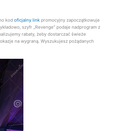
ino kod
oficjalny link
promocyjny zapoczątkowuje
ykładowo, szyfr „Revenge” podaje nadprogram z
ualizujemy rabaty, żeby dostarczać świeże
e okazje na wygraną. Wyszukujesz pożądanych