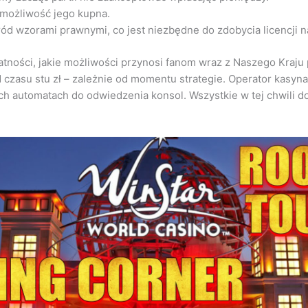
możliwość jego kupna.
ród wzorami prawnymi, co jest niezbędne do zdobycia licencji n
ności, jakie możliwości przynosi fanom wraz z Naszego Kraju p
 od czasu stu zł – zależnie od momentu strategie. Operator kas
ych automatach do odwiedzenia konsol. Wszystkie w tej chwili d