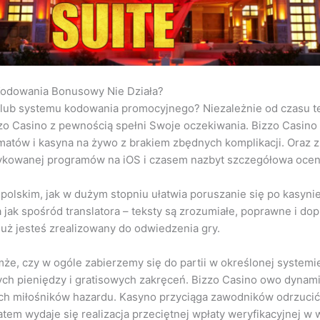
 Kodowania Bonusowy Nie Działa?
ub systemu kodowania promocyjnego? Niezależnie od czasu tego
zo Casino z pewnością spełni Swoje oczekiwania. Bizzo Casino
atów i kasyna na żywo z brakiem zbędnych komplikacji. Oraz zb
ykowanej programów na iOS i czasem nazbyt szczegółowa ocen
polskim, jak w dużym stopniu ułatwia poruszanie się po kasynie,
jak spośród translatora – teksty są zrozumiałe, poprawne i do
 już jesteś zrealizowany do odwiedzenia gry.
że, czy w ogóle zabierzemy się do partii w określonej systemi
ch pieniędzy i gratisowych zakręceń. Bizzo Casino owo dynami
h miłośników hazardu. Kasyno przyciąga zawodników odrzucić 
tem wydaje się realizacja przeciętnej wpłaty weryfikacyjnej w