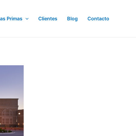
ias Primas
Clientes
Blog
Contacto