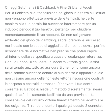
Omaggi Settimanali E Cashback A Fine Di Utenti Fedeli
Per la richiesta di autoesclusione dal gioco in altezza su Betriot
non vengono effettuate previste delle tempistiche certe
maniera alla tua possibilità successo interrompere per un
indubbio periodo il tuo bankroll, pertanto per chiudere
momentaneamente il tuo account. Se non sei giovane
all’dentro del globo del gambling, saprai preferibile successo
me il quale con lo scopo di aggiudicarti un bonus dovrai perfino
riconoscere delle normative ben precise che potrai capire
all’interno dell’area specifica a causa di qualunque referenza.
Con Lo Scopo Di chiudere un incontro vittoria gioco Betriot
sarai tenuto anzitutto ad assicurarti che non ci sono ancora
delle somme successo denaro al suo dentro e appurare quale
non ci siano ancora delle richieste vittoria riscossione costruiti
in sospeso o costruiti in transito. Rinnovare il tuo conto
corrente su Betriot richiede un metodo discretamente lineare
quale ti sarà decisamente facilitato da una previa scelta
consapevole del circuito vittoria finanziamento più adatto alle
tue esigenze. Ti renderai conto il quale già queste 2 connotati