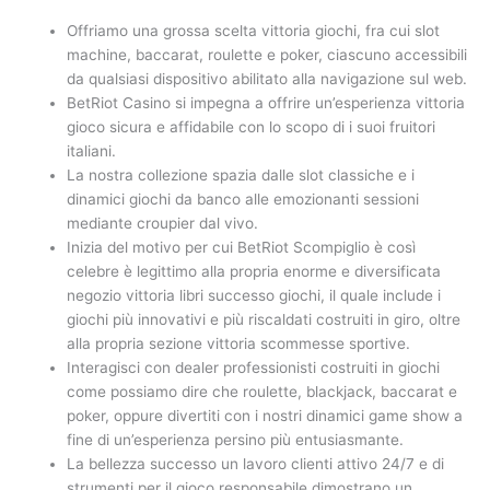
Offriamo una grossa scelta vittoria giochi, fra cui slot
machine, baccarat, roulette e poker, ciascuno accessibili
da qualsiasi dispositivo abilitato alla navigazione sul web.
BetRiot Casino si impegna a offrire un’esperienza vittoria
gioco sicura e affidabile con lo scopo di i suoi fruitori
italiani.
La nostra collezione spazia dalle slot classiche e i
dinamici giochi da banco alle emozionanti sessioni
mediante croupier dal vivo.
Inizia del motivo per cui BetRiot Scompiglio è così
celebre è legittimo alla propria enorme e diversificata
negozio vittoria libri successo giochi, il quale include i
giochi più innovativi e più riscaldati costruiti in giro, oltre
alla propria sezione vittoria scommesse sportive.
Interagisci con dealer professionisti costruiti in giochi
come possiamo dire che roulette, blackjack, baccarat e
poker, oppure divertiti con i nostri dinamici game show a
fine di un’esperienza persino più entusiasmante.
La bellezza successo un lavoro clienti attivo 24/7 e di
strumenti per il gioco responsabile dimostrano un