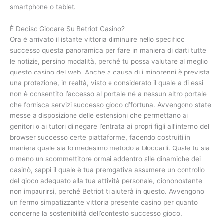
smartphone o tablet.
È Deciso Giocare Su Betriot Casino?
Ora è arrivato il istante vittoria diminuire nello specifico
successo questa panoramica per fare in maniera di darti tutte
le notizie, persino modalità, perché tu possa valutare al meglio
questo casino del web. Anche a causa di i minorenni è prevista
una protezione, in realtà, visto e considerato il quale a di essi
non è consentito l’accesso al portale né a nessun altro portale
che fornisca servizi successo gioco d’fortuna. Avvengono state
messe a disposizione delle estensioni che permettano ai
genitori o ai tutori di negare l’entrata ai propri figli all’interno del
browser successo certe piattaforme, facendo costruiti in
maniera quale sia lo medesimo metodo a bloccarli. Quale tu sia
o meno un scommettitore ormai addentro alle dinamiche dei
casinò, sappi il quale è tua prerogativa assumere un controllo
del gioco adeguato alla tua attività personale, ciononostante
non impaurirsi, perché Betriot ti aiuterà in questo. Avvengono
un fermo simpatizzante vittoria presente casino per quanto
concerne la sostenibilità dell’contesto successo gioco.