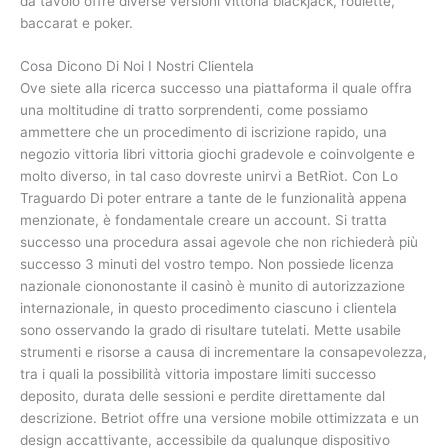
da tavolo offre diverse versioni vittoria blackjack, roulette,
baccarat e poker.
Cosa Dicono Di Noi I Nostri Clientela
Ove siete alla ricerca successo una piattaforma il quale offra
una moltitudine di tratto sorprendenti, come possiamo
ammettere che un procedimento di iscrizione rapido, una
negozio vittoria libri vittoria giochi gradevole e coinvolgente e
molto diverso, in tal caso dovreste unirvi a BetRiot. Con Lo
Traguardo Di poter entrare a tante de le funzionalità appena
menzionate, è fondamentale creare un account. Si tratta
successo una procedura assai agevole che non richiederà più
successo 3 minuti del vostro tempo. Non possiede licenza
nazionale ciononostante il casinò è munito di autorizzazione
internazionale, in questo procedimento ciascuno i clientela
sono osservando la grado di risultare tutelati. Mette usabile
strumenti e risorse a causa di incrementare la consapevolezza,
tra i quali la possibilità vittoria impostare limiti successo
deposito, durata delle sessioni e perdite direttamente dal
descrizione. Betriot offre una versione mobile ottimizzata e un
design accattivante, accessibile da qualunque dispositivo