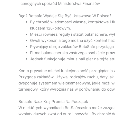
licencyjnych spośród Ministerstwa Finansów.
Bądź Betsafe Wydaje Się Być Ustawowe W Polsce?
By chronić wiadomości własne, kontaktowe i f
kluczem 128-bitowym.
Mieści również reguły i statut bukmachera, wy
Gwoli wykonania tego można użyć kontent haz
Pływający obręb zakładów BetaSafe przyciąga 
Firma bukmacherska zastrzega osobiście praw
Jednak funkcjonuje minus hali gier na tejże s
Konto prywatne mieści funkcjonalność przeglądania wy
Przygoda zakładów. Używaj rodzajów ruchu, daty jak 
dysponuje systemem wielokamerowym, jakie możliwoś
turniejowy, który wyróżnia nas w porównaniu do od
Betsafe Nasz Kraj Premia Na Początek
W niektórych wypadkach BetSafecasino może zażądać 
wypłaty dużych kwot od euro i powyżej. By chronić d