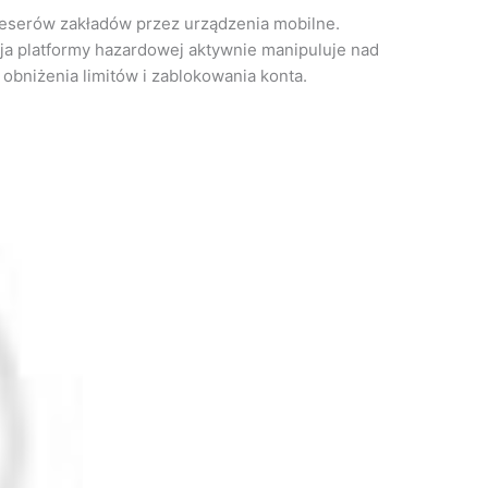
eserów zakładów przez urządzenia mobilne.
ja platformy hazardowej aktywnie manipuluje nad
obniżenia limitów i zablokowania konta.