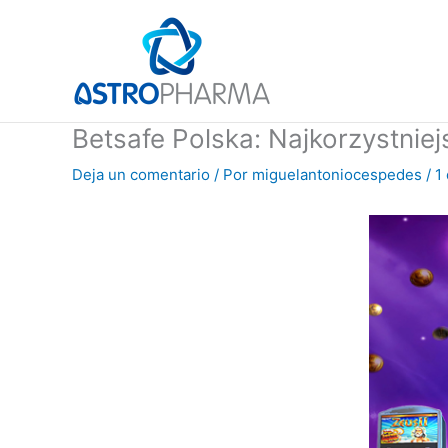
Ir
al
contenido
Betsafe Polska: Najkorzystnie
Deja un comentario
/ Por
miguelantoniocespedes
/
1