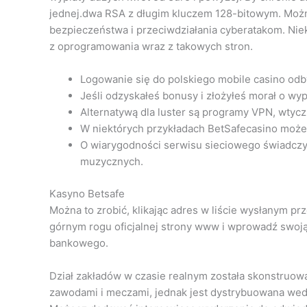
jednej.dwa RSA z długim kluczem 128-bitowym. Można
bezpieczeństwa i przeciwdziałania cyberatakom. Ni
z oprogramowania wraz z takowych stron.
Logowanie się do polskiego mobile casino odb
Jeśli odzyskałeś bonusy i złożyłeś morał o wy
Alternatywą dla luster są programy VPN, wtyc
W niektórych przykładach BetSafecasino może
O wiarygodności serwisu sieciowego świadczy 
muzycznych.
Kasyno Betsafe
Można to zrobić, klikając adres w liście wysłanym pr
górnym rogu oficjalnej strony www i wprowadź swoją 
bankowego.
Dział zakładów w czasie realnym została skonstruo
zawodami i meczami, jednak jest dystrybuowana wedł