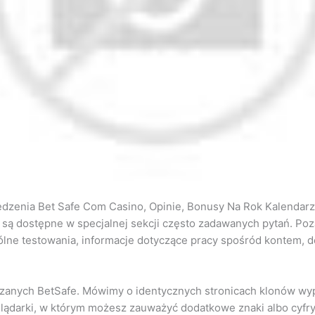
iedzenia Bet Safe Com Casino, Opinie, Bonusy Na Rok Kalenda
 są dostępne w specjalnej sekcji często zadawanych pytań. Poz
lne testowania, informacje dotyczące pracy spośród kontem, de
zanych BetSafe. Mówimy o identycznych stronicach klonów wy
rzeglądarki, w którym możesz zauważyć dodatkowe znaki albo cy