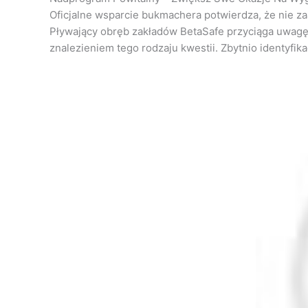
Oficjalne wsparcie bukmachera potwierdza, że nie 
Pływający obręb zakładów BetaSafe przyciąga uwagę 
znalezieniem tego rodzaju kwestii. Zbytnio identyfi