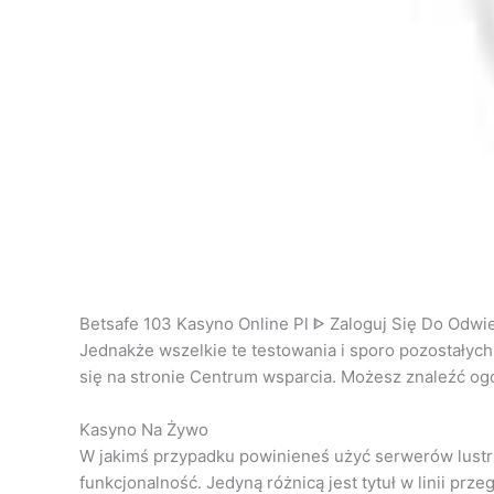
Betsafe 103 Kasyno Online Pl ᐈ Zaloguj Się Do Odw
Jednakże wszelkie te testowania i sporo pozostałych
się na stronie Centrum wsparcia. Możesz znaleźć ogó
Kasyno Na Żywo
W jakimś przypadku powinieneś użyć serwerów lustr
funkcjonalność. Jedyną różnicą jest tytuł w linii p