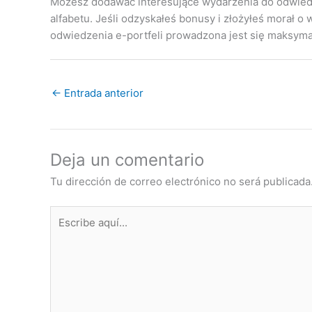
Możesz dodawać interesujące wydarzenia do odwiedz
alfabetu. Jeśli odzyskałeś bonusy i złożyłeś morał 
odwiedzenia e-portfeli prowadzona jest się maksym
←
Entrada anterior
Deja un comentario
Tu dirección de correo electrónico no será publicada
Escribe
aquí...