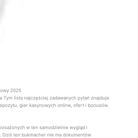
rzowy 2025
a Tym lista najczęściej zadawanych pytań znajduje
pozytu, gier kasynowych online, ofert i bonusów.
posażonych w ten samodzielnie wygląd i
fry. Dziś ten bukmacher nie ma dokumentów