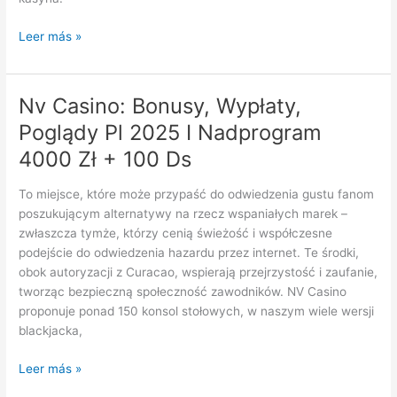
Nv
Leer más »
Casino
System
Kodowania
Nv Casino: Bonusy, Wypłaty,
Promocji
Poglądy Pl 2025 I Nadprogram
Zgarnij
Premia
4000 Zł + 100 Ds
Wyjąwszy
Depozytu
To miejsce, które może przypaść do odwiedzenia gustu fanom
poszukującym alternatywy na rzecz wspaniałych marek –
zwłaszcza tymże, którzy cenią świeżość i współczesne
podejście do odwiedzenia hazardu przez internet. Te środki,
obok autoryzacji z Curacao, wspierają przejrzystość i zaufanie,
tworząc bezpieczną społeczność zawodników. NV Casino
proponuje ponad 150 konsol stołowych, w naszym wiele wersji
blackjacka,
Nv
Leer más »
Casino: