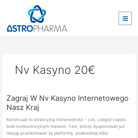
Ir
al
contenido
Nv Kasyno 20€
Zagraj W Nv Kasyno Internetowego
Nasz Kraj
Konstruuje to atrakcyjną różnorodność – coś, czegoż często
brak konkurencyjnym markom. Fani, którzy dysponowali już
okazję przetestować tę platformę, podkreślają kilka