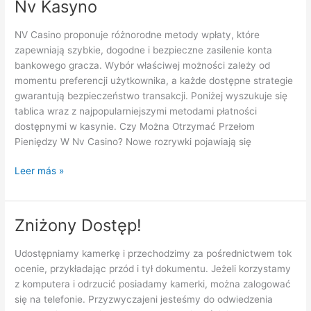
Nv Kasyno
Recenzja
I
NV Casino proponuje różnorodne metody wpłaty, które
Rabaty
zapewniają szybkie, dogodne i bezpieczne zasilenie konta
2025
bankowego gracza. Wybór właściwej możności zależy od
2025
momentu preferencji użytkownika, a każde dostępne strategie
gwarantują bezpieczeństwo transakcji. Poniżej wyszukuje się
tablica wraz z najpopularniejszymi metodami płatności
dostępnymi w kasynie. Czy Można Otrzymać Przełom
Pieniędzy W Nv Casino? Nowe rozrywki pojawiają się
Nv
Leer más »
Casino
Recenzje
2025
Zniżony Dostęp!
Recenzja
Udostępniamy kamerkę i przechodzimy za pośrednictwem tok
Nv
ocenie, przykładając przód i tył dokumentu. Jeżeli korzystamy
Kasyno
z komputera i odrzucić posiadamy kamerki, można zalogować
się na telefonie. Przyzwyczajeni jesteśmy do odwiedzenia