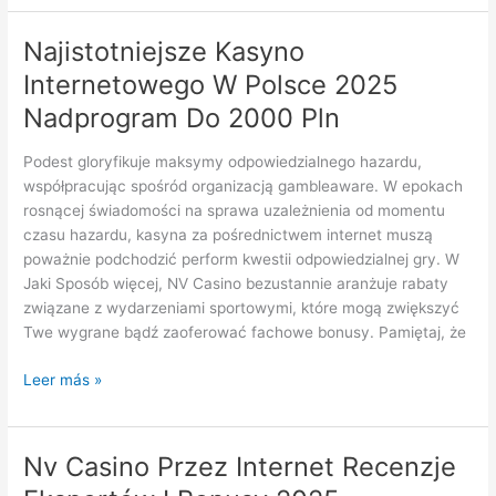
Bonusy,
Wypłaty,
Najistotniejsze Kasyno
Poglądy
Internetowego W Polsce 2025
Pl
2025
Nadprogram Do 2000 Pln
I
Nadprogram
Podest gloryfikuje maksymy odpowiedzialnego hazardu,
4000
współpracując spośród organizacją gambleaware. W epokach
Zł
rosnącej świadomości na sprawa uzależnienia od momentu
+
czasu hazardu, kasyna za pośrednictwem internet muszą
100
poważnie podchodzić perform kwestii odpowiedzialnej gry. W
Ds
Jaki Sposób więcej, NV Casino bezustannie aranżuje rabaty
związane z wydarzeniami sportowymi, które mogą zwiększyć
Twe wygrane bądź zaoferować fachowe bonusy. Pamiętaj, że
Najistotniejsze
Leer más »
Kasyno
Internetowego
W
Nv Casino Przez Internet Recenzje
Polsce