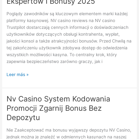
Ekspertów I Bonusy 2025
2025
Nadprogram
Poglądy zawodników są kluczowym elementem marki każdej
Do
platformy kasynowej. NV casino reviews na NV casino
2000
Trustpilot dostarczają cennych informacji o doświadczeniach
Pln
użytkowników dotyczących obsługi kontrahenta, wypłat,
jakości konsol a także atrakcyjności bonusów. Przed Chwilą na
tej zakończeniu użytkownik zdobywa dostęp do odwiedzenia
wszystkich możliwości kasyna. To centralny krok, który
zapewnia bezpieczeństwo zarówno graczy, jak i
Nv
Leer más »
Casino
Przez
Internet
Nv Casino System Kodowania
Recenzje
Promocji Zgarnij Bonus Bez
Ekspertów
I
Depozytu
Bonusy
2025
Nie Zaakceptować ma bonusu wyjąwszy depozytu NV Casino,
jednak można je znaleźć w odmiennych kasynach na naszej