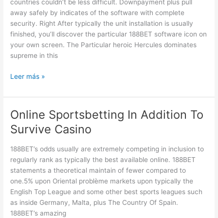
countries couldn’t be less difficult. Downpayment plus pull
away safely by indicates of the software with complete
security. Right After typically the unit installation is usually
finished, you’ll discover the particular 188BET software icon on
your own screen. The Particular heroic Hercules dominates
supreme in this
188bet
Leer más »
Evaluation
Professional
Testimonials
Online Sportsbetting In Addition To
Upon
Survive Casino
188bet
Sportsbook
188BET’s odds usually are extremely competing in inclusion to
regularly rank as typically the best available online. 188BET
statements a theoretical maintain of fewer compared to
one.5% upon Oriental problème markets upon typically the
English Top League and some other best sports leagues such
as inside Germany, Malta, plus The Country Of Spain.
188BET’s amazing