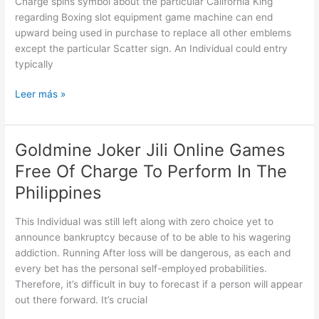
Charge spins symbol about the particular California King
regarding Boxing slot equipment game machine can end
upward being used in purchase to replace all other emblems
except the particular Scatter sign. An Individual could entry
typically
Jili
Leer más »
Slot
Device
Game
Goldmine Joker Jili Online Games
Video
Free Of Charge To Perform In The
Games
Offer
Philippines
A
Great
This Individual was still left along with zero choice yet to
Thrilling
announce bankruptcy because of to be able to his wagering
Video
addiction. Running After loss will be dangerous, as each and
Gaming
every bet has the personal self-employed probabilities.
Experience!
Therefore, it’s difficult in buy to forecast if a person will appear
out there forward. It’s crucial